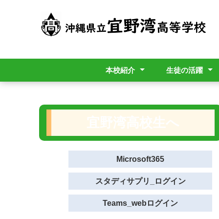
本校紹介
生徒の活躍
①コース紹介
②校訓・校章・校歌
③学校経営方針
④学校の沿革
部活動
宜野湾高校生へ
Microsoft365
スタディサプリ_ログイン
Teams_webログイン