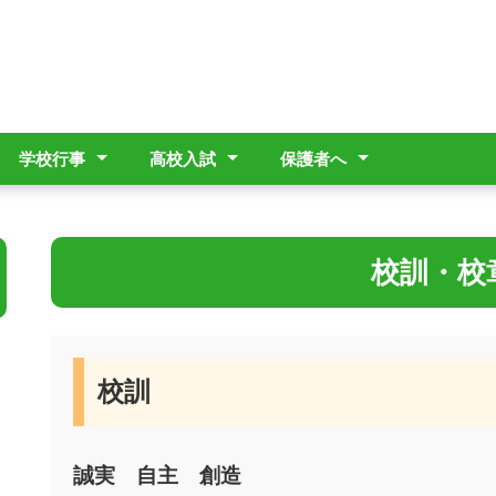
学校行事
高校入試
保護者へ
行事予定表
行事の紹介
高校入試募集要項等
学校説明会(R8.7/21
入試関連(R9年度版
家族休暇制度
１年生の端末購入
県指定ECサイト端末
(R9年度版更新はお
更新)
更新はお待ちくださ
保障窓口
待ちください)
い)
校訓・校
校訓
誠実 自主 創造