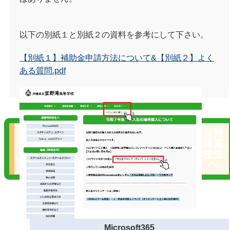
以下の別紙１と別紙２の資料を参考にして下さい。
【別紙１】補助金申請方法について&【別紙２】よく
ある質問.pdf
宜野
湾高
校生
へ
Microsoft365